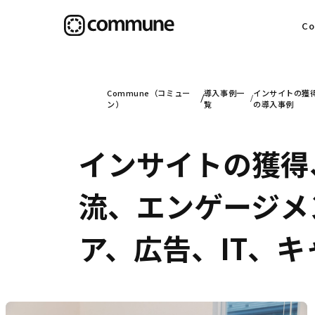
C
目
Commune（コミュー
導入事例一
インサイトの獲得
ン）
覧
の導入事例
インサイトの獲得
信
流、エンゲージメ
社
ア、広告、IT、キ