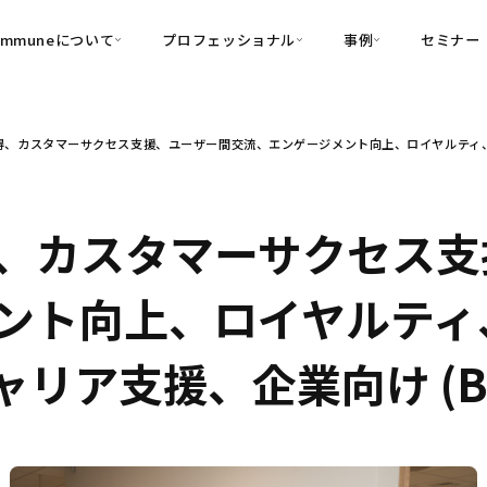
ommuneについて
プロフェッショナル
事例
セミナー
的別
プロフェッショナル
事例
、カスタマーサクセス支援、ユーザー間交流、エンゲージメント向上、ロイヤルティ、O2
可視化
・Customer-Led Growth
育成
導入事例
・Commune Engage
・Commune
Partners
コミュニティ一
理解
創造
・Commune Global
・Commune Voice
・Commune Navig
、カスタマーサクセス支
頼を醸成する信頼起点経営基盤
・Commune CRM（旧：
ント向上、ロイヤルティ
SuccessHub）
内コミュニケーションの変革を支援
ャリア支援、企業向け (B
・Commune for Work