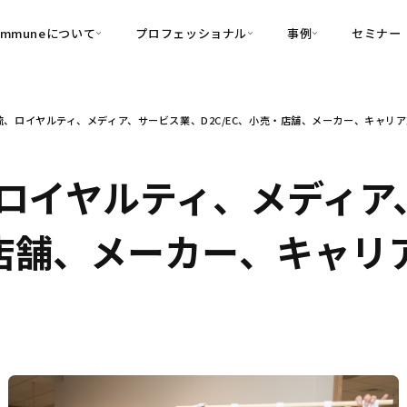
ommuneについて
プロフェッショナル
事例
セミナー
的別
プロフェッショナル
事例
流、ロイヤルティ、メディア、サービス業、D2C/EC、小売・店舗、メーカー、キャリ
可視化
・Customer-Led Growth
育成
導入事例
・Commune Engage
・Commune
Partners
コミュニティ一
理解
創造
・Commune Global
ロイヤルティ、メディア
・Commune Voice
・Commune Navig
頼を醸成する信頼起点経営基盤
売・店舗、メーカー、キャ
・Commune CRM（旧：
SuccessHub）
内コミュニケーションの変革を支援
・Commune for Work