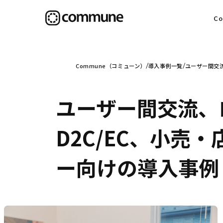
C
目
Commune（コミューン）
導入事例一覧
ユーザー間交
ユーザー間交流、
信
D2C/EC、小
ー向けの導入事例
社