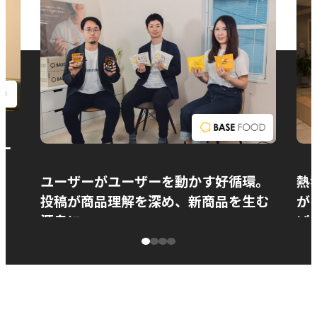
お問い合わせ
ー
ユーザーがユーザーを動かす好循環。
熱
投稿が商品理解を深め、新商品を生む
が
源泉に
ぱ
ベースフード株式会社様
カ