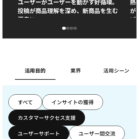
ユーザーがユーザーを動かす好循環。
熱
投稿が商品理解を深め、新商品を生む
が
源泉に
ぱ
ベースフード株式会社様
カ
活用目的
業界
活用シーン
すべて
インサイトの獲得
カスタマーサクセス支援
ユーザーサポート
ユーザー間交流