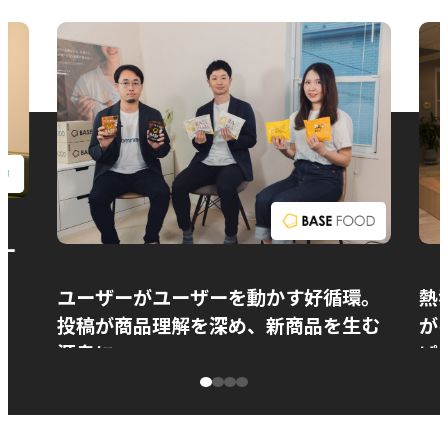
お問い合わせ
ー
ユーザーがユーザーを動かす好循環。
熱
投稿が商品理解を深め、新商品を生む
が
源泉に
ぱ
ベースフード株式会社様
カ