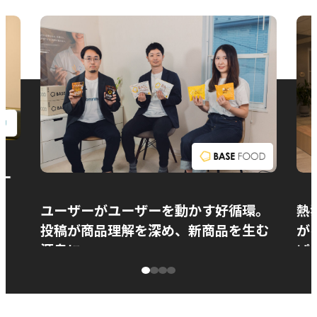
お問い合わせ
ー
ユーザーがユーザーを動かす好循環。
熱
投稿が商品理解を深め、新商品を生む
が
源泉に
ぱ
ベースフード株式会社様
カ