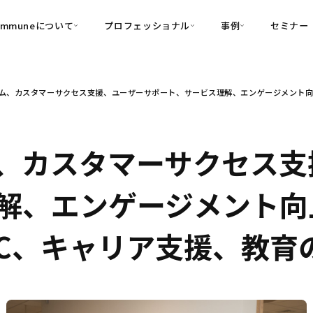
ommuneについて
プロフェッショナル
事例
セミナー
的別
プロフェッショナル
事例
ム、カスタマーサクセス支援、ユーザーサポート、サービス理解、エンゲージメント向上
可視化
・Customer-Led Growth
育成
導入事例
・Commune Engage
・Commune
Partners
コミュニティ一
理解
創造
・Commune Global
・Commune Voice
・Commune Navig
、カスタマーサクセス支
頼を醸成する信頼起点経営基盤
・Commune CRM（旧：
解、エンゲージメント向
SuccessHub）
内コミュニケーションの変革を支援
EC、キャリア支援、教育
・Commune for Work