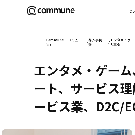
C
目
Commune（コミュー
導入事例一
エンタメ・ゲー
ン）
覧
入事例
エンタメ・ゲーム
信
ート、サービス理
社
ービス業、D2C/