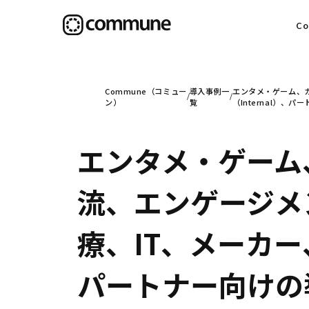
C
目
Commune（コミュー
導入事例一
エンタメ・ゲーム、
ン）
覧
（Internal）、
エンタメ・ゲーム
信
流、エンゲージメ
社
療、IT、メーカー
パートナー向けの