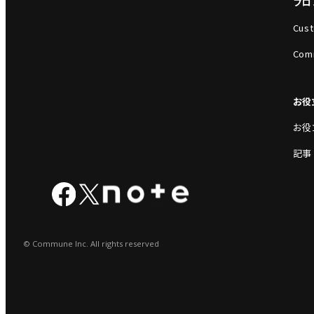
プロ
Cust
Com
お役
お役
記事
© Commune Inc. All rights reserved