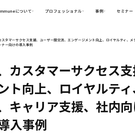
ommuneについて
プロフェッショナル
事例
セミナー
的別
プロフェッショナル
事例
カスタマーサクセス支援、ユーザー間交流、エンゲージメント向上、ロイヤルティ、メデ
可視化
・Customer-Led Growth
育成
導入事例
パートナー向けの導入事例
・Commune Engage
・Commune
Partners
コミュニティ一
理解
創造
・Commune Global
・Commune Voice
・Commune Navig
、カスタマーサクセス支
頼を醸成する信頼起点経営基盤
・Commune CRM（旧：
ント向上、ロイヤルティ
SuccessHub）
内コミュニケーションの変革を支援
、キャリア支援、社内向け（
・Commune for Work
導入事例