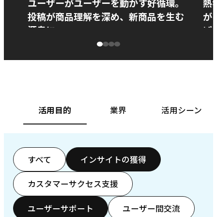
ユーザーがユーザーを動かす好循環。
熱
投稿が商品理解を深め、新商品を生む
が
源泉に
ぱ
ベースフード株式会社様
カ
活用目的
業界
活用シーン
すべて
インサイトの獲得
カスタマーサクセス支援
ユーザーサポート
ユーザー間交流