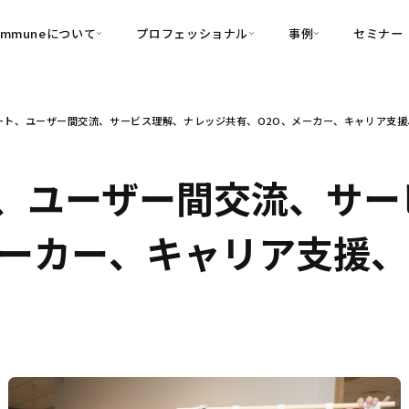
ommuneについて
プロフェッショナル
事例
セミナー
的別
プロフェッショナル
事例
ート、ユーザー間交流、サービス理解、ナレッジ共有、O2O、メーカー、キャリア支
可視化
・Customer-Led Growth
育成
導入事例
・Commune Engage
・Commune
Partners
コミュニティ一
理解
創造
・Commune Global
、ユーザー間交流、サー
・Commune Voice
・Commune Navig
頼を醸成する信頼起点経営基盤
メーカー、キャリア支援
・Commune CRM（旧：
SuccessHub）
内コミュニケーションの変革を支援
・Commune for Work