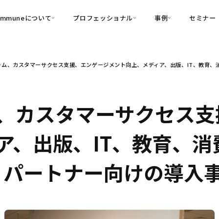
ommuneについて
プロフェッショナル
事例
セミナー
的別
プロフェッショナル
事例
ム、カスタマーサクセス支援、エンゲージメント向上、メディア、出版、IT、教育、消費者向
可視化
・Customer-Led Growth
育成
導入事例
・Commune Engage
・Commune
Partners
コミュニティ一
理解
創造
・Commune Global
・Commune Voice
・Commune Navig
、カスタマーサクセス支
頼を醸成する信頼起点経営基盤
・Commune CRM（旧：
、出版、IT、教育、消費者
SuccessHub）
内コミュニケーションの変革を支援
B)、パートナー向けの導入
・Commune for Work