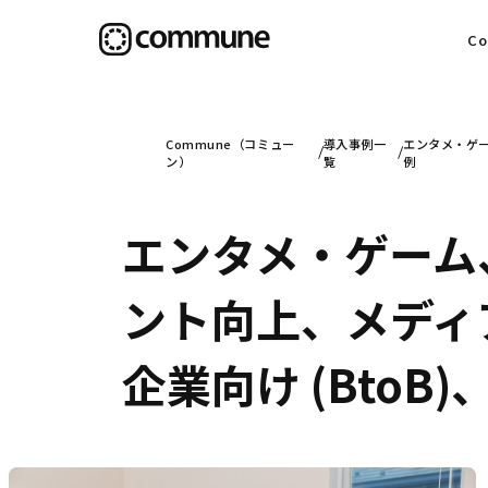
C
目
Commune（コミュー
導入事例一
エンタメ・ゲー
ン）
覧
例
エンタメ・ゲーム
信
ント向上、メディア
社
企業向け (Bto