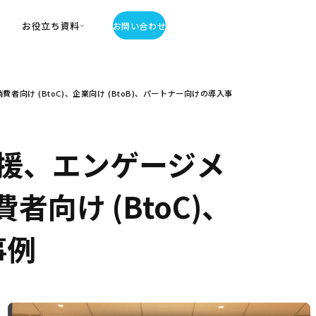
お役立ち資料
お問い合わせ
お役立ち資料
け (BtoC)、企業向け (BtoB)、パートナー向けの導入事
・お役立ち資料
覧
・記事・コラム
ator
援、エンゲージメ
向け (BtoC)、
事例