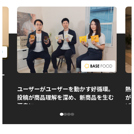
お問い合わせ
ー
ユーザーがユーザーを動かす好循環。
熱
投稿が商品理解を深め、新商品を生む
が
源泉に
ぱ
ベースフード株式会社様
カ