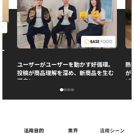
お問い合わせ
ー
ユーザーがユーザーを動かす好循環。
熱
投稿が商品理解を深め、新商品を生む
が
源泉に
ぱ
ベースフード株式会社様
カ
活用目的
業界
活用シーン