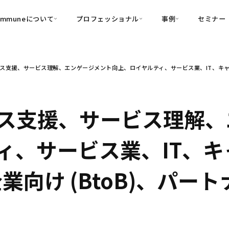
ommuneについて
プロフェッショナル
事例
セミナー
的別
プロフェッショナル
事例
ス支援、サービス理解、エンゲージメント向上、ロイヤルティ、サービス業、IT、キャリア支
可視化
・Customer-Led Growth
育成
導入事例
・Commune Engage
・Commune
Partners
コミュニティ一
理解
創造
・Commune Global
・Commune Voice
・Commune Navig
ス支援、サービス理解、
頼を醸成する信頼起点経営基盤
・Commune CRM（旧：
ィ、サービス業、IT、
SuccessHub）
内コミュニケーションの変革を支援
、企業向け (BtoB)、パ
・Commune for Work