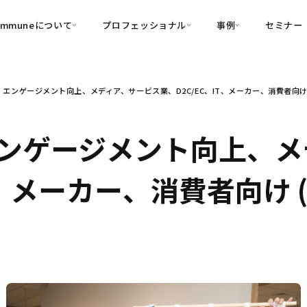
ommuneについて
プロフェッショナル
事例
セミナー
的別
プロフェッショナル
事例
エンゲージメント向上、メディア、サービス業、D2C/EC、IT、メーカー、消費者向け 
可視化
・Customer-Led Growth
育成
導入事例
・Commune Engage
・Commune
Partners
コミュニティ一
理解
創造
・Commune Global
ンゲージメント向上、メ
・Commune Voice
・Commune Navig
頼を醸成する信頼起点経営基盤
T、メーカー、消費者向け (
・Commune CRM（旧：
SuccessHub）
内コミュニケーションの変革を支援
・Commune for Work