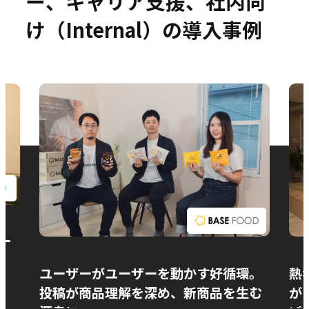
ー、キャリア支援、社内向
け（Internal）の導入事例
お問い合わせ
ー
ユーザーがユーザーを動かす好循環。
熱
投稿が商品理解を深め、新商品を生む
が