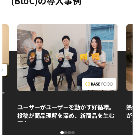
(BtoC)の導入事例
お問い合わせ
ー
ユーザーがユーザーを動かす好循環。
熱
投稿が商品理解を深め、新商品を生む
が
源泉に
ぱ