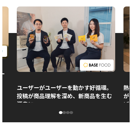
お問い合わせ
ー
ユーザーがユーザーを動かす好循環。
熱
投稿が商品理解を深め、新商品を生む
が
源泉に
ぱ
ベースフード株式会社様
カ