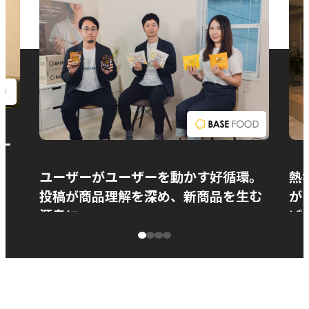
お問い合わせ
ー
ユーザーがユーザーを動かす好循環。
熱
投稿が商品理解を深め、新商品を生む
が
源泉に
ぱ
ベースフード株式会社様
カ