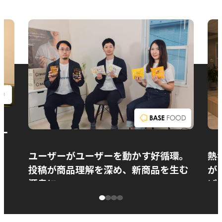
お問い合わせ
ー
ユーザーがユーザーを動かす好循環。
熱
投稿が商品理解を深め、新商品を生む
が
源泉に
ぱ
ベースフード株式会社様
カ