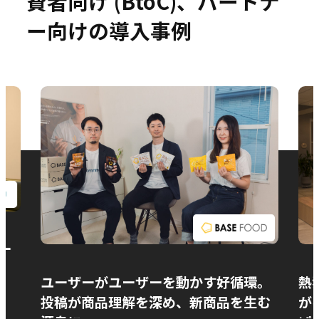
費者向け (BtoC)、パートナ
ー向けの導入事例
お問い合わせ
ー
ユーザーがユーザーを動かす好循環。
熱
投稿が商品理解を深め、新商品を生む
が