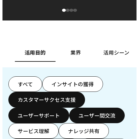
源泉に
ぱ
ベースフード株式会社様
カ
活用目的
業界
活用シーン
すべて
インサイトの獲得
カスタマーサクセス支援
ユーザーサポート
ユーザー間交流
サービス理解
ナレッジ共有