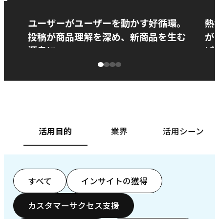
ー
ユーザーがユーザーを動かす好循環。
熱
投稿が商品理解を深め、新商品を生む
が
源泉に
ぱ
ベースフード株式会社様
カ
活用目的
業界
活用シーン
すべて
インサイトの獲得
カスタマーサクセス支援