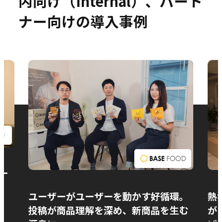
内向け（Internal）、パート
ナー向けの導入事例
お問い合わせ
ー
ユーザーがユーザーを動かす好循環。
熱
投稿が商品理解を深め、新商品を生む
が