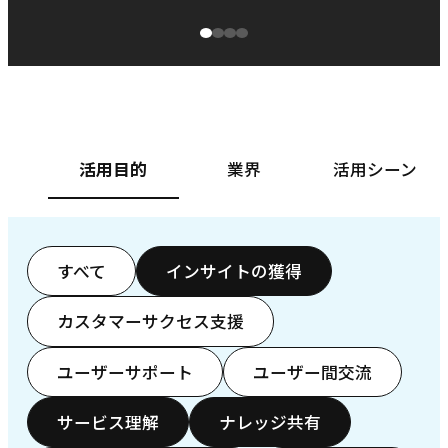
源泉に
ぱ
ベースフード株式会社様
カ
活用目的
業界
活用シーン
すべて
インサイトの獲得
カスタマーサクセス支援
ユーザーサポート
ユーザー間交流
サービス理解
ナレッジ共有