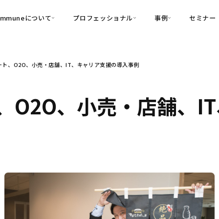
ommuneについて
プロフェッショナル
事例
セミナー
的別
プロフェッショナル
事例
ート、O2O、小売・店舗、IT、キャリア支援の導入事例
可視化
・Customer-Led Growth
育成
導入事例
・Commune Engage
・Commune
Partners
コミュニティ一
理解
創造
・Commune Global
、O2O、小売・店舗、I
・Commune Voice
・Commune Navig
頼を醸成する信頼起点経営基盤
・Commune CRM（旧：
SuccessHub）
内コミュニケーションの変革を支援
・Commune for Work