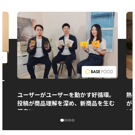
お問い合わせ
ー
ユーザーがユーザーを動かす好循環。
熱
投稿が商品理解を深め、新商品を生む
が
源泉に
ぱ
ベースフード株式会社様
カ