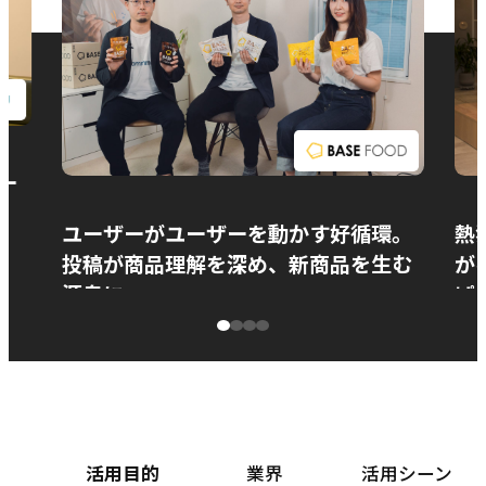
お問い合わせ
ー
ユーザーがユーザーを動かす好循環。
熱
投稿が商品理解を深め、新商品を生む
が
源泉に
ぱ
ベースフード株式会社様
カ
活用目的
業界
活用シーン