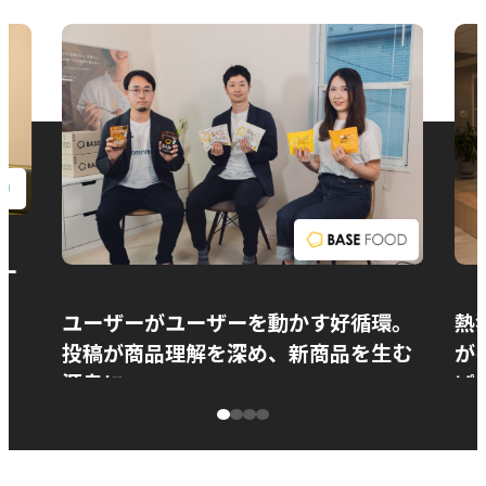
お問い合わせ
ー
ユーザーがユーザーを動かす好循環。
熱
投稿が商品理解を深め、新商品を生む
が
源泉に
ぱ
ベースフード株式会社様
カ