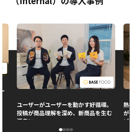
（Internal）の導入事例
お問い合わせ
ー
ユーザーがユーザーを動かす好循環。
熱
投稿が商品理解を深め、新商品を生む
が
源泉に
ぱ