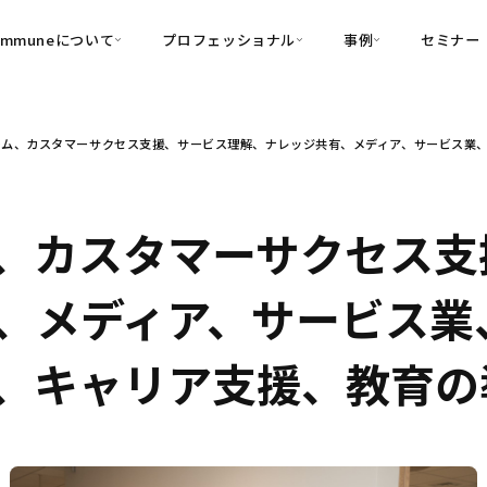
ommuneについて
プロフェッショナル
事例
セミナー
的別
プロフェッショナル
事例
ム、カスタマーサクセス支援、サービス理解、ナレッジ共有、メディア、サービス業、
可視化
・Customer-Led Growth
育成
導入事例
・Commune Engage
・Commune
Partners
コミュニティ一
理解
創造
・Commune Global
・Commune Voice
・Commune Navig
、カスタマーサクセス支
頼を醸成する信頼起点経営基盤
・Commune CRM（旧：
、メディア、サービス業
SuccessHub）
内コミュニケーションの変革を支援
ー、キャリア支援、教育
・Commune for Work