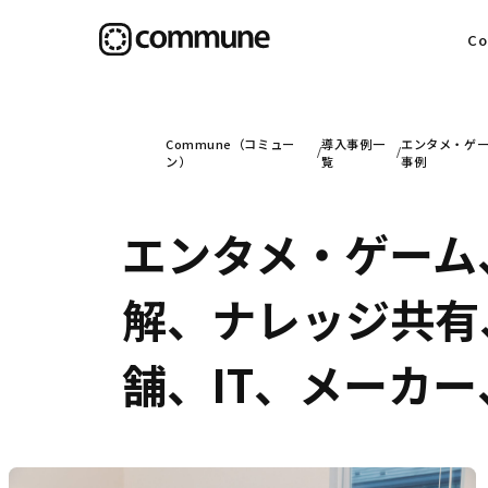
C
目
Commune（コミュー
導入事例一
エンタメ・ゲー
ン）
覧
事例
エンタメ・ゲーム
信
解、ナレッジ共有
社
舗、IT、メーカ