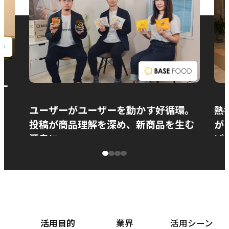
お問い合わせ
ー
ユーザーがユーザーを動かす好循環。
熱
投稿が商品理解を深め、新商品を生む
が
源泉に
ぱ
ベースフード株式会社様
カ
活用目的
業界
活用シーン