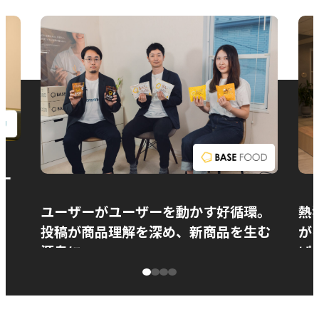
お問い合わせ
ー
ユーザーがユーザーを動かす好循環。
熱
投稿が商品理解を深め、新商品を生む
が
源泉に
ぱ
ベースフード株式会社様
カ