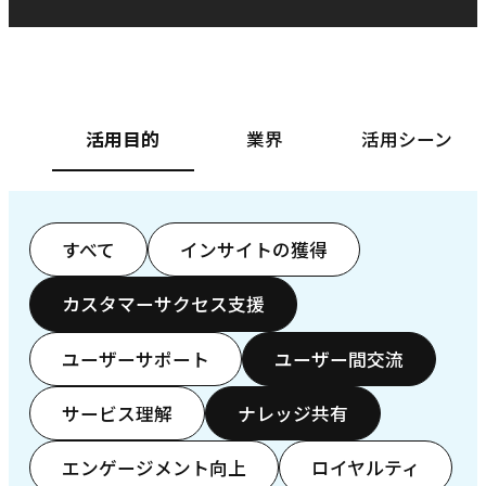
ベースフード株式会社様
カ
活用目的
業界
活用シーン
すべて
インサイトの獲得
カスタマーサクセス支援
ユーザーサポート
ユーザー間交流
サービス理解
ナレッジ共有
エンゲージメント向上
ロイヤルティ