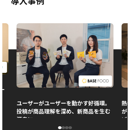
導入事例
お問い合わせ
ー
ユーザーがユーザーを動かす好循環。
熱
投稿が商品理解を深め、新商品を生む
が
源泉に
ぱ