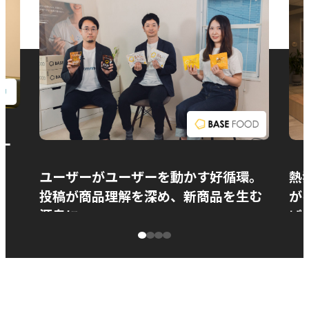
お問い合わせ
ー
ユーザーがユーザーを動かす好循環。
熱
投稿が商品理解を深め、新商品を生む
が
源泉に
ぱ
ベースフード株式会社様
カ