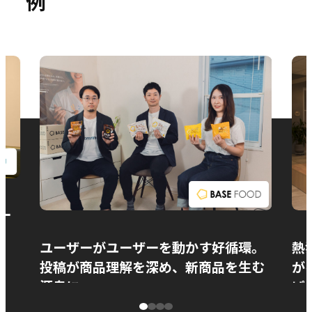
例
お問い合わせ
ー
ユーザーがユーザーを動かす好循環。
熱
投稿が商品理解を深め、新商品を生む
が
源泉に
ぱ