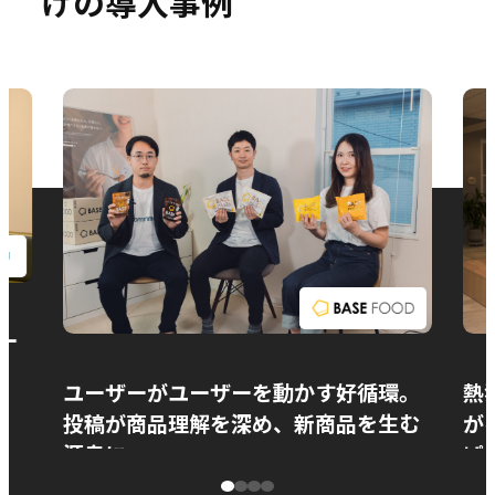
けの導入事例
お問い合わせ
ー
ユーザーがユーザーを動かす好循環。
熱
投稿が商品理解を深め、新商品を生む
が
源泉に
ぱ