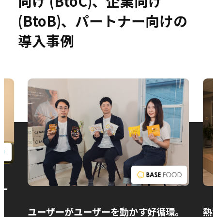
向け (BtoC)、企業向け
(BtoB)、パートナー向けの
導入事例
お問い合わせ
ー
ユーザーがユーザーを動かす好循環。
熱