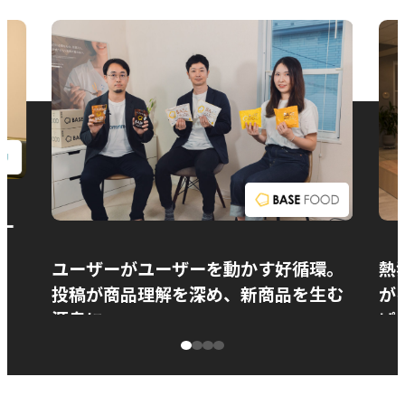
お問い合わせ
ー
ユーザーがユーザーを動かす好循環。
熱
投稿が商品理解を深め、新商品を生む
が
源泉に
ぱ
ベースフード株式会社様
カ