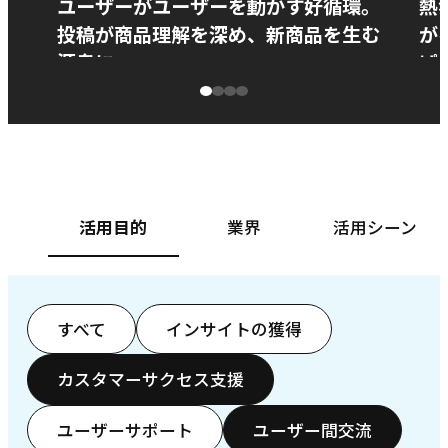
ユーザーがユーザーを動かす好循環。
熱
投稿が商品理解を深め、新商品を生む
が
源泉に
ぱ
ベースフード株式会社様
カ
活用目的
業界
活用シーン
すべて
インサイトの獲得
カスタマーサクセス支援
ユーザーサポート
ユーザー間交流