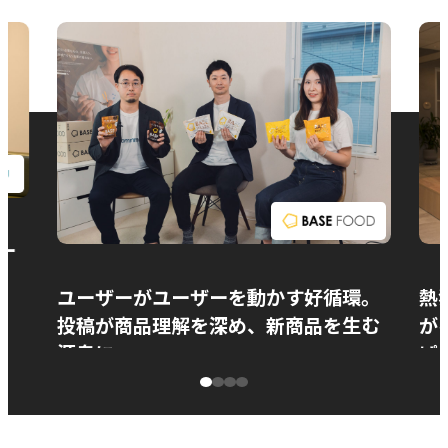
お問い合わせ
ー
ユーザーがユーザーを動かす好循環。
熱
投稿が商品理解を深め、新商品を生む
が
源泉に
ぱ
ベースフード株式会社様
カ