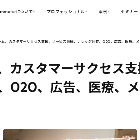
ommuneについて
プロフェッショナル
事例
セミナー
的別
プロフェッショナル
事例
ム、カスタマーサクセス支援、サービス理解、ナレッジ共有、O2O、広告、医療、メーカ
可視化
・Customer-Led Growth
育成
導入事例
・Commune Engage
・Commune
Partners
コミュニティ一
理解
創造
・Commune Global
、カスタマーサクセス支
・Commune Voice
・Commune Navig
頼を醸成する信頼起点経営基盤
、O2O、広告、医療、
・Commune CRM（旧：
SuccessHub）
内コミュニケーションの変革を支援
・Commune for Work