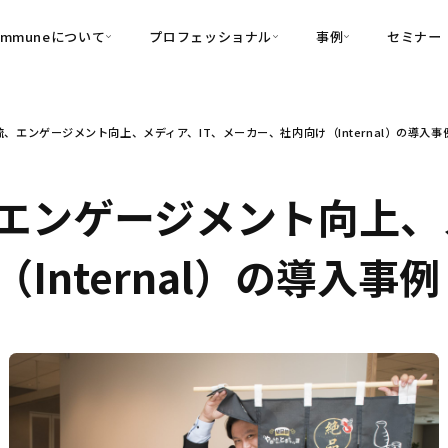
ommuneについて
プロフェッショナル
事例
セミナー
的別
プロフェッショナル
事例
、エンゲージメント向上、メディア、IT、メーカー、社内向け（Internal）の導入事
可視化
・Customer-Led Growth
育成
導入事例
・Commune Engage
・Commune
Partners
コミュニティ一
理解
創造
・Commune Global
エンゲージメント向上、メ
・Commune Voice
・Commune Navig
頼を醸成する信頼起点経営基盤
Internal）の導入事例
・Commune CRM（旧：
SuccessHub）
内コミュニケーションの変革を支援
・Commune for Work