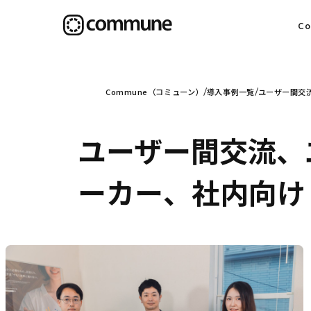
C
目
Commune（コミューン）
導入事例一覧
ユーザー間交流
ユーザー間交流、
信
ーカー、社内向け（
社