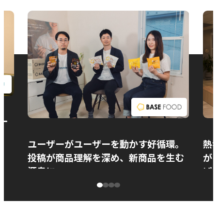
お問い合わせ
ー
ユーザーがユーザーを動かす好循環。
熱
投稿が商品理解を深め、新商品を生む
が
源泉に
ぱ
ベースフード株式会社様
カ