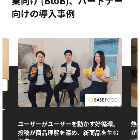
業向け (BtoB)、パートナー
向けの導入事例
お問い合わせ
ー
ユーザーがユーザーを動かす好循環。
熱
投稿が商品理解を深め、新商品を生む
が