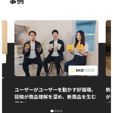
事例
お問い合わせ
ー
ユーザーがユーザーを動かす好循環。
熱
投稿が商品理解を深め、新商品を生む
が
源泉に
ぱ