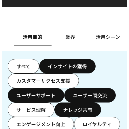
ベースフード株式会社様
カ
活用目的
業界
活用シーン
すべて
インサイトの獲得
カスタマーサクセス支援
ユーザーサポート
ユーザー間交流
サービス理解
ナレッジ共有
エンゲージメント向上
ロイヤルティ