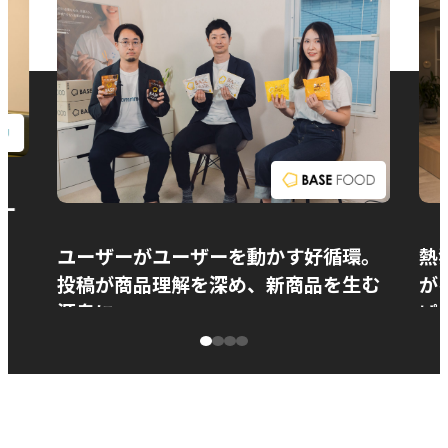
お問い合わせ
ー
ユーザーがユーザーを動かす好循環。
熱
投稿が商品理解を深め、新商品を生む
が
源泉に
ぱ
ベースフード株式会社様
カ